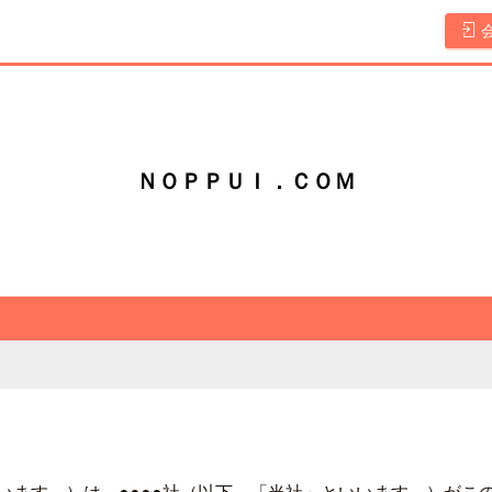
ＮＯＰＰＵＩ．ＣＯＭ