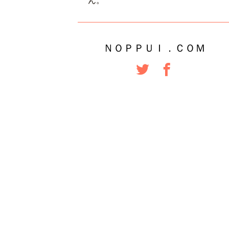
ん。
ＮＯＰＰＵＩ．ＣＯＭ